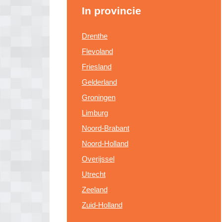
In provincie
Drenthe
Flevoland
Friesland
Gelderland
Groningen
Limburg
Noord-Brabant
Noord-Holland
Overijssel
Utrecht
Zeeland
Zuid-Holland