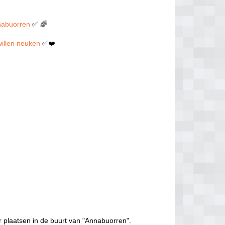
nnabuorren
✅ 🌈
 willen neuken
✅❤️
 plaatsen in de buurt van "Annabuorren".