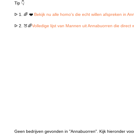
Tip 👇
ᐅ 1. 🌈 ❤️
Bekijk nu alle homo's die echt willen afspreken in A
ᐅ 2. 🍑🌈
Volledige lijst van Mannen uit Annabuorren die direct
Geen bedrijven gevonden in "Annabuorren". Kijk hieronder voor