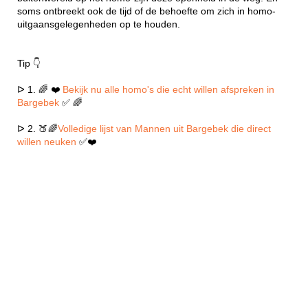
soms ontbreekt ook de tijd of de behoefte om zich in homo-
uitgaansgelegenheden op te houden.
Tip 👇
ᐅ 1. 🌈 ❤️
Bekijk nu alle homo's die echt willen afspreken in
Bargebek
✅ 🌈
ᐅ 2. 🍑🌈
Volledige lijst van Mannen uit Bargebek die direct
willen neuken
✅❤️