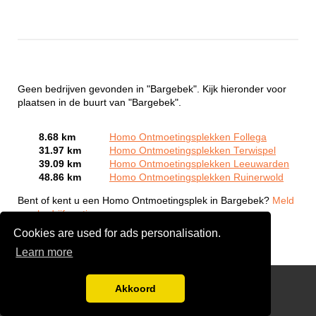
Geen bedrijven gevonden in "Bargebek". Kijk hieronder voor
plaatsen in de buurt van "Bargebek".
8.68 km
Homo Ontmoetingsplekken Follega
31.97 km
Homo Ontmoetingsplekken Terwispel
39.09 km
Homo Ontmoetingsplekken Leeuwarden
48.86 km
Homo Ontmoetingsplekken Ruinerwold
Bent of kent u een Homo Ontmoetingsplek in Bargebek?
Meld
een bedrijf gratis aan
Cookies are used for ads personalisation.
Learn more
Gay Escort Service
Akkoord
Disclaimer