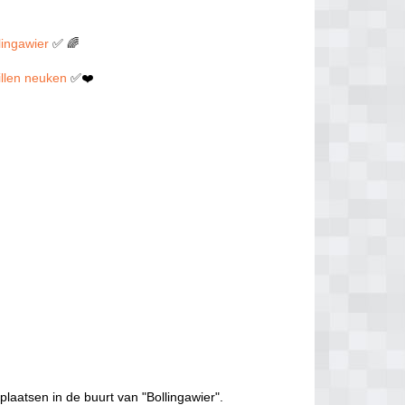
lingawier
✅ 🌈
willen neuken
✅❤️
plaatsen in de buurt van "Bollingawier".