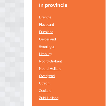
In provincie
Drenthe
Flevoland
Friesland
Gelderland
Groningen
Limburg
Noord-Brabant
Noord-Holland
Overijssel
Utrecht
Zeeland
Zuid-Holland