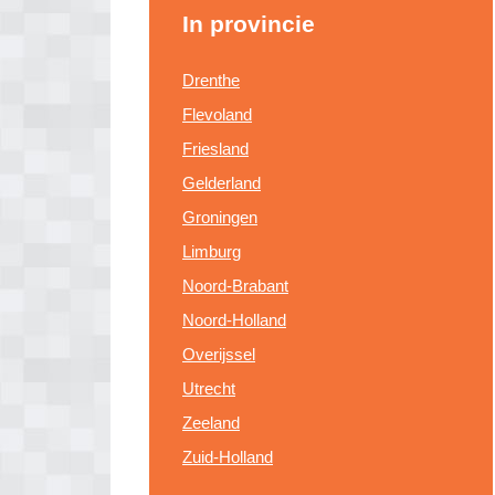
In provincie
Drenthe
Flevoland
Friesland
Gelderland
Groningen
Limburg
Noord-Brabant
Noord-Holland
Overijssel
Utrecht
Zeeland
Zuid-Holland