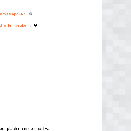
ommissiepolle
✅ 🌈
ect willen neuken
✅❤️
oor plaatsen in de buurt van