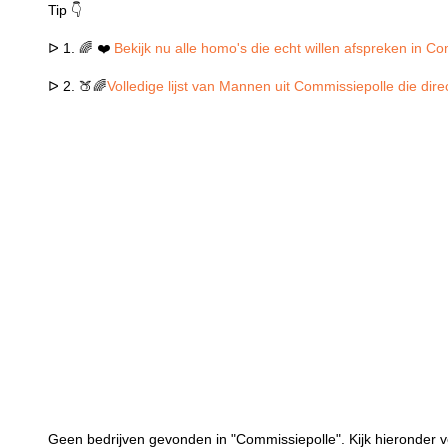
Tip 👇
ᐅ 1. 🌈 ❤️
Bekijk nu alle homo's die echt willen afspreken in C
ᐅ 2. 🍑🌈
Volledige lijst van Mannen uit Commissiepolle die dir
Geen bedrijven gevonden in "Commissiepolle". Kijk hieronder v