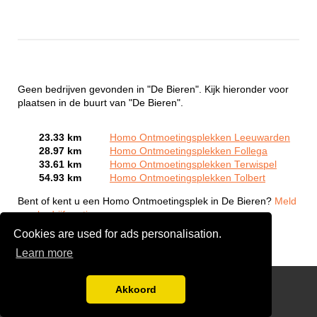
Geen bedrijven gevonden in "De Bieren". Kijk hieronder voor
plaatsen in de buurt van "De Bieren".
23.33 km
Homo Ontmoetingsplekken Leeuwarden
28.97 km
Homo Ontmoetingsplekken Follega
33.61 km
Homo Ontmoetingsplekken Terwispel
54.93 km
Homo Ontmoetingsplekken Tolbert
Bent of kent u een Homo Ontmoetingsplek in De Bieren?
Meld
een bedrijf gratis aan
Cookies are used for ads personalisation.
Learn more
Gay Escort Service
Akkoord
Disclaimer