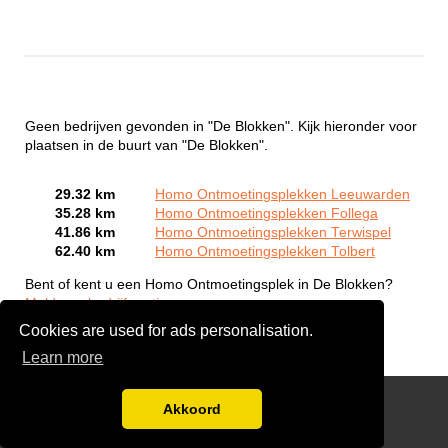
Geen bedrijven gevonden in "De Blokken". Kijk hieronder voor
plaatsen in de buurt van "De Blokken".
29.32 km
Homo Ontmoetingsplekken Leeuwarden
35.28 km
Homo Ontmoetingsplekken Follega
41.86 km
Homo Ontmoetingsplekken Terwispel
62.40 km
Homo Ontmoetingsplekken Tolbert
Bent of kent u een Homo Ontmoetingsplek in De Blokken?
Meld een bedrijf gratis aan
Cookies are used for ads personalisation.
Learn more
Gay Escort Service
Akkoord
Disclaimer