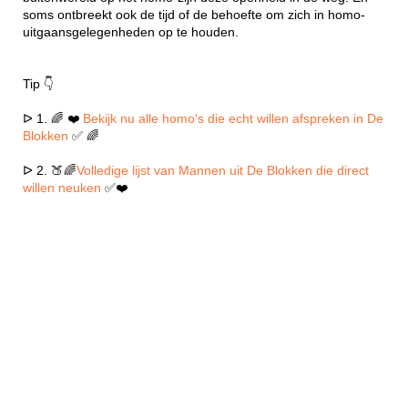
soms ontbreekt ook de tijd of de behoefte om zich in homo-
uitgaansgelegenheden op te houden.
Tip 👇
ᐅ 1. 🌈 ❤️
Bekijk nu alle homo's die echt willen afspreken in De
Blokken
✅ 🌈
ᐅ 2. 🍑🌈
Volledige lijst van Mannen uit De Blokken die direct
willen neuken
✅❤️