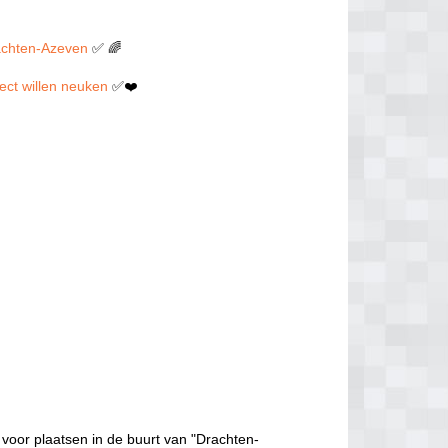
rachten-Azeven
✅ 🌈
rect willen neuken
✅❤️
voor plaatsen in de buurt van "Drachten-