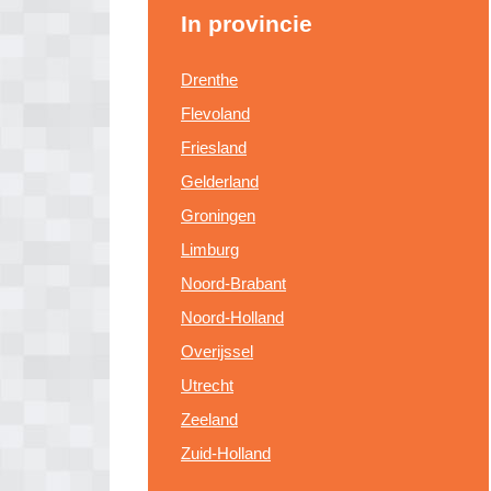
In provincie
Drenthe
Flevoland
Friesland
Gelderland
Groningen
Limburg
Noord-Brabant
Noord-Holland
Overijssel
Utrecht
Zeeland
Zuid-Holland