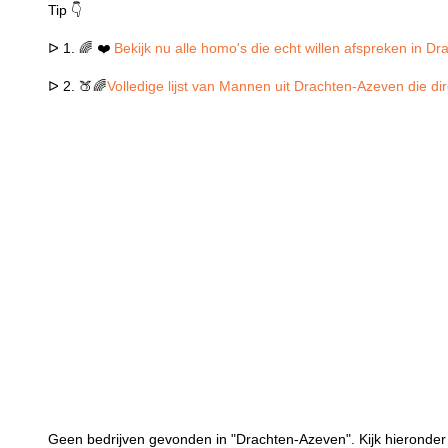
Tip 👇
ᐅ 1. 🌈 ❤️
Bekijk nu alle homo's die echt willen afspreken in D
ᐅ 2. 🍑🌈
Volledige lijst van Mannen uit Drachten-Azeven die di
Geen bedrijven gevonden in "Drachten-Azeven". Kijk hieronder 