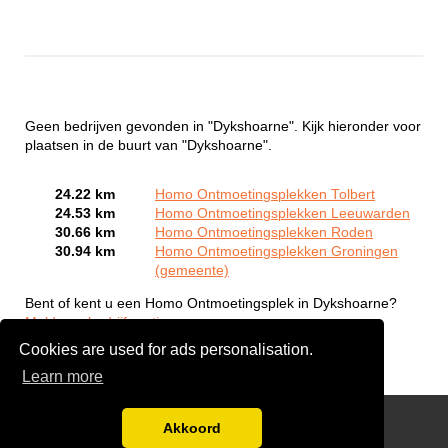
Geen bedrijven gevonden in "Dykshoarne". Kijk hieronder voor
plaatsen in de buurt van "Dykshoarne".
24.22 km
Homo Ontmoetingsplekken Tolbert
24.53 km
Homo Ontmoetingsplekken Leeuwarden
30.66 km
Homo Ontmoetingsplekken Roden
30.94 km
Homo Ontmoetingsplekken Groningen
(gemeente)
Bent of kent u een Homo Ontmoetingsplek in Dykshoarne?
Meld een bedrijf gratis aan
Cookies are used for ads personalisation.
Learn more
Gay Escort Service
Akkoord