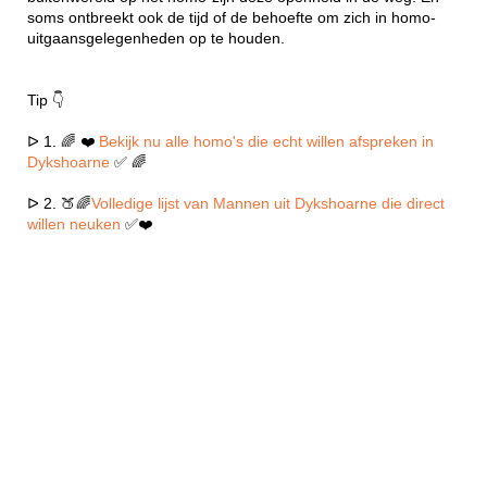
soms ontbreekt ook de tijd of de behoefte om zich in homo-
uitgaansgelegenheden op te houden.
Tip 👇
ᐅ 1. 🌈 ❤️
Bekijk nu alle homo's die echt willen afspreken in
Dykshoarne
✅ 🌈
ᐅ 2. 🍑🌈
Volledige lijst van Mannen uit Dykshoarne die direct
willen neuken
✅❤️