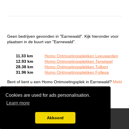
Geen bedrijven gevonden in "Earnewald". Kijk hieronder voor
plaatsen in de buurt van "Earnewald".
11.33 km
Homo Ontmoetingsplekken Leeuwarden
12.93 km
Homo Ontmoetingsplekken Terwispel
28.38 km
Homo Ontmoetingsplekken Tolbert
31.96 km
Homo Ontmoetingsplekken Follega
Bent of kent u een Homo Ontmoetingsplek in Earnewald?
Meld
een bedrijf gratis aan
Cookies are used for ads personalisation.
Learn more
Gay Escort Service
Akkoord
Disclaimer