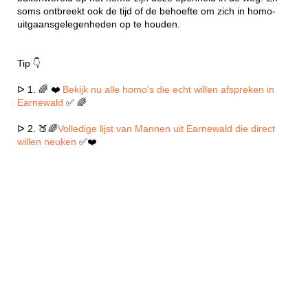
soms ontbreekt ook de tijd of de behoefte om zich in homo-
uitgaansgelegenheden op te houden.
Tip 👇
ᐅ 1. 🌈 ❤️
Bekijk nu alle homo's die echt willen afspreken in
Earnewald
✅ 🌈
ᐅ 2. 🍑🌈
Volledige lijst van Mannen uit Earnewald die direct
willen neuken
✅❤️