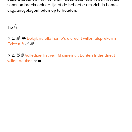
soms ontbreekt ook de tijd of de behoefte om zich in homo-
uitgaansgelegenheden op te houden.
Tip 👇
ᐅ 1. 🌈 ❤️
Bekijk nu alle homo's die echt willen afspreken in
Echten fr
✅ 🌈
ᐅ 2. 🍑🌈
Volledige lijst van Mannen uit Echten fr die direct
willen neuken
✅❤️