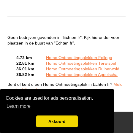
Geen bedrijven gevonden in "Echten fr". Kijk hieronder voor
plaatsen in de buurt van "Echten fr".
4.72 km
Homo Ontmoetingsplekken Follega
22.81 km
Homo Ontmoetingsplekken Terwispel
36.01 km
Homo Ontmoetingsplekken Ruinerwold
36.82 km
Homo Ontmoetingsplekken Appelscha
Bent of kent u een Homo Ontmoetingsplek in Echten fr?
Meld
een bedrijf gratis aan
Cookies are used for ads personalisation.
Learn more
Gay Escort Service
Akkoord
Disclaimer