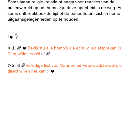
Soms staan religie, relatie of angst voor reacties van de
buitenwereld op het homo-zijn deze openheid in de weg. En
soms ontbreekt ook de tijd of de behoefte om zich in homo-
uitgaansgelegenheden op te houden.
Tip 👇
ᐅ 1. 🌈 ❤️
Bekijk nu alle homo's die echt willen afspreken in
Feanwâldsterwâl
✅ 🌈
ᐅ 2. 🍑🌈
Volledige lijst van Mannen uit Feanwâldsterwâl die
direct willen neuken
✅❤️