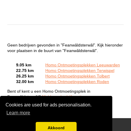
Geen bedrijven gevonden in "Feanwâldsterwâl". Kijk hieronder
voor plaatsen in de buurt van "Feanwâldsterwâl".
9.05 km
Homo Ontmoetingsplekken Leeuwarden
22.75 km
Homo Ontmoetingsplekken Terwispel
26.25 km
Homo Ontmoetingsplekken Tolbert
32.00 km
Homo Ontmoetingsplekken Roden
Bent of kent u een Homo Ontmoetingsplek in
Feanwâldsterwâl?
Meld een bedrijf gratis aan
Cookies are used for ads personalisation.
Learn more
Gay Escort Service
Akkoord