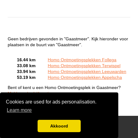
Geen bedrijven gevonden in "Gaastmeer". Kijk hieronder voor
plaatsen in de buurt van "Gaastmeer".
16.44 km
Homo Ontmoetingsplekken Follega
33.08 km
Homo Ontmoetingsplekken Terwispel
33.94 km
Homo Ontmoetingsplekken Leeuwarden
53.19 km
Homo Ontmoetingsplekken Appelscha
Bent of kent u een Homo Ontmoetingsplek in Gaastmeer?
Meld een bedrijf gratis aan
Cookies are used for ads personalisation.
Learn more
Gay Escort Service
Akkoord
Disclaimer