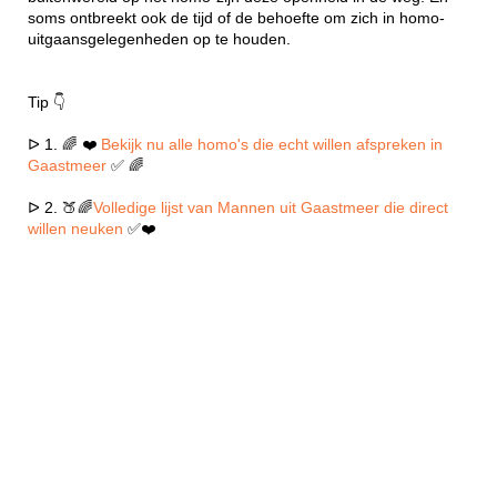
soms ontbreekt ook de tijd of de behoefte om zich in homo-
uitgaansgelegenheden op te houden.
Tip 👇
ᐅ 1. 🌈 ❤️
Bekijk nu alle homo's die echt willen afspreken in
Gaastmeer
✅ 🌈
ᐅ 2. 🍑🌈
Volledige lijst van Mannen uit Gaastmeer die direct
willen neuken
✅❤️