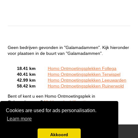
Geen bedrijven gevonden in "Galamadammen". Kijk hieronder
voor plaatsen in de buurt van "Galamadammen".
18.41 km
Homo Ontmoetingsplekken Follega
40.41 km
Homo Ontmoetingsplekken Terwispel
42.99 km
Homo Ontmoetingsplekken Leeuwarden
58.42 km
Homo Ontmoetingsplekken Ruinerwold
Bent of kent u een Homo Ontmoetingsplek in
Galamadammen?
Meld een bedrijf gratis aan
Cookies are used for ads personalisation.
Learn more
Gay Escort Service
Akkoord