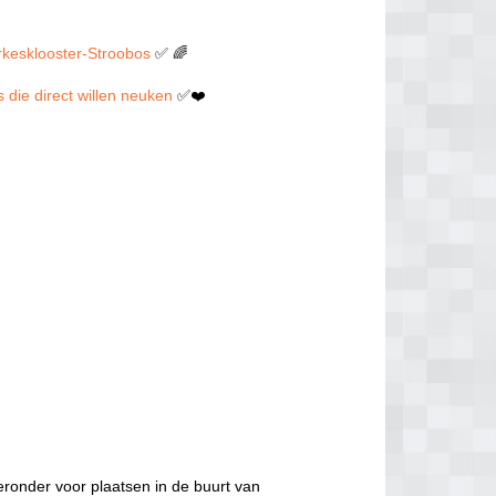
erkesklooster-Stroobos
✅ 🌈
s die direct willen neuken
✅❤️
eronder voor plaatsen in de buurt van