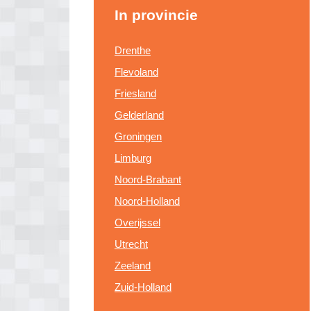
In provincie
Drenthe
Flevoland
Friesland
Gelderland
Groningen
Limburg
Noord-Brabant
Noord-Holland
Overijssel
Utrecht
Zeeland
Zuid-Holland