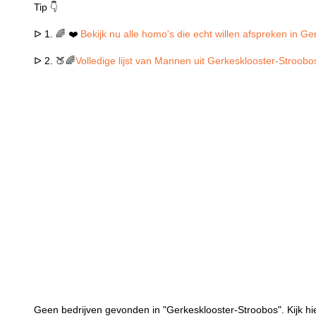
Tip 👇
ᐅ 1. 🌈 ❤️
Bekijk nu alle homo's die echt willen afspreken in G
ᐅ 2. 🍑🌈
Volledige lijst van Mannen uit Gerkesklooster-Stroobo
Geen bedrijven gevonden in "Gerkesklooster-Stroobos". Kijk hi