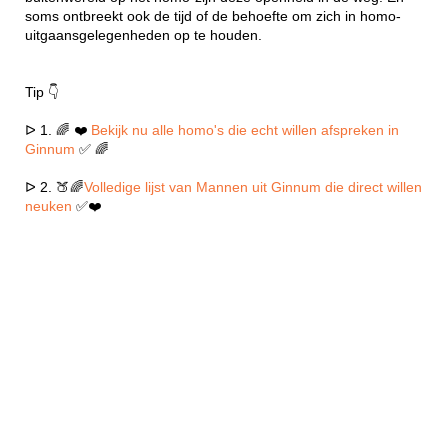
soms ontbreekt ook de tijd of de behoefte om zich in homo-
uitgaansgelegenheden op te houden.
Tip 👇
ᐅ 1. 🌈 ❤️
Bekijk nu alle homo's die echt willen afspreken in
Ginnum
✅ 🌈
ᐅ 2. 🍑🌈
Volledige lijst van Mannen uit Ginnum die direct willen
neuken
✅❤️