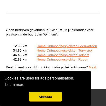
Geen bedrijven gevonden in "Ginnum". Kijk hieronder voor
plaatsen in de buurt van "Ginnum".
12.38 km
Homo Ontmoetingsplekken Leeuwarden
34.60 km
Homo Ontmoetingsplekken Terwispel
36.43 km
Homo Ontmoetingsplekken Tolbert
42.68 km
Homo Ontmoetingsplekken Roden
Bent of kent u een Homo Ontmoetingsplek in Ginnum?
Meld
een bedrijf gratis aan
Cookies are used for ads personalisation.
Learn more
Gay Escort Service
Akkoord
Disclaimer