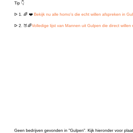
Tip 👇
ᐅ 1. 🌈 ❤️
Bekijk nu alle homo's die echt willen afspreken in Gu
ᐅ 2. 🍑🌈
Volledige lijst van Mannen uit Gulpen die direct wille
Geen bedrijven gevonden in "Gulpen". Kijk hieronder voor plaa