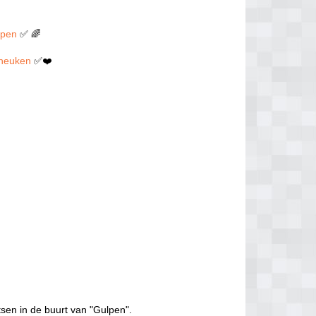
lpen
✅ 🌈
n neuken
✅❤️
tsen in de buurt van "Gulpen".