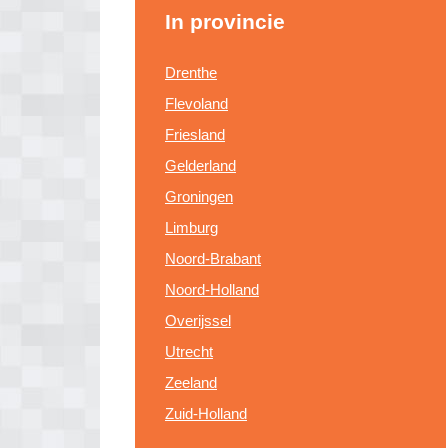
In provincie
Drenthe
Flevoland
Friesland
Gelderland
Groningen
Limburg
Noord-Brabant
Noord-Holland
Overijssel
Utrecht
Zeeland
Zuid-Holland