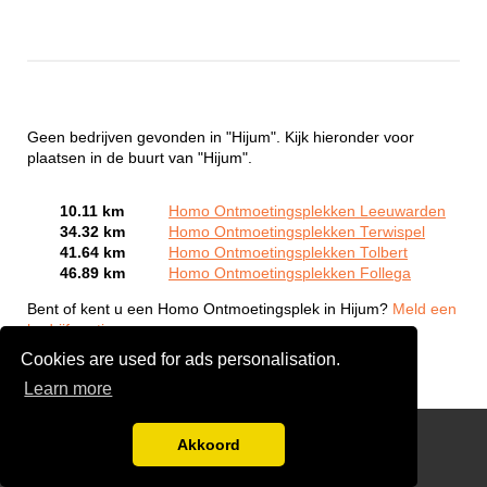
Geen bedrijven gevonden in "Hijum". Kijk hieronder voor
plaatsen in de buurt van "Hijum".
10.11 km
Homo Ontmoetingsplekken Leeuwarden
34.32 km
Homo Ontmoetingsplekken Terwispel
41.64 km
Homo Ontmoetingsplekken Tolbert
46.89 km
Homo Ontmoetingsplekken Follega
Bent of kent u een Homo Ontmoetingsplek in Hijum?
Meld een
bedrijf gratis aan
Cookies are used for ads personalisation.
Learn more
Gay Escort Service
Akkoord
Disclaimer