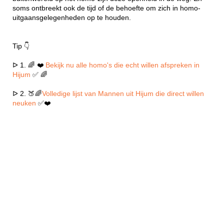
soms ontbreekt ook de tijd of de behoefte om zich in homo-
uitgaansgelegenheden op te houden.
Tip 👇
ᐅ 1. 🌈 ❤️
Bekijk nu alle homo's die echt willen afspreken in
Hijum
✅ 🌈
ᐅ 2. 🍑🌈
Volledige lijst van Mannen uit Hijum die direct willen
neuken
✅❤️