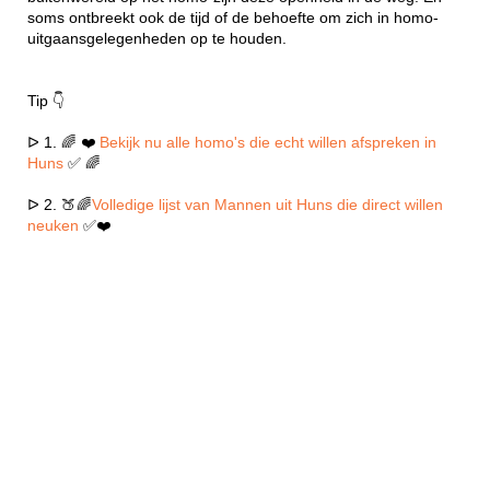
soms ontbreekt ook de tijd of de behoefte om zich in homo-
uitgaansgelegenheden op te houden.
Tip 👇
ᐅ 1. 🌈 ❤️
Bekijk nu alle homo's die echt willen afspreken in
Huns
✅ 🌈
ᐅ 2. 🍑🌈
Volledige lijst van Mannen uit Huns die direct willen
neuken
✅❤️