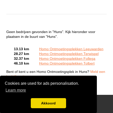
Geen bedrijven gevonden in "Huns". Kijk hieronder voor
plaatsen in de buurt van "Huns".
13.13 km
Homo Ontmoetingsplekken Leeuwarden
28.27 km
Homo Ontmoetingsplekken Terwispel
32.37 km
Homo Ontmoetingsplekken Follega
46.10 km
Homo Ontmoetingsplekken Tolbert
Bent of kent u een Homo Ontmoetingsplek in Huns?
Meld een
bedrijf gratis aan
Cookies are used for ads personalisation.
Learn more
Gay Escort Service
Akkoord
Disclaimer