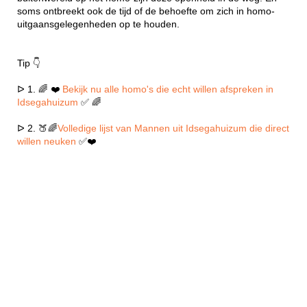
soms ontbreekt ook de tijd of de behoefte om zich in homo-
uitgaansgelegenheden op te houden.
Tip 👇
ᐅ 1. 🌈 ❤️
Bekijk nu alle homo's die echt willen afspreken in
Idsegahuizum
✅ 🌈
ᐅ 2. 🍑🌈
Volledige lijst van Mannen uit Idsegahuizum die direct
willen neuken
✅❤️