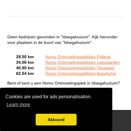
Geen bedrijven gevonden in "Idsegahuizum". Kijk hieronder
voor plaatsen in de buurt van "Idsegahuizum".
28.50 km
Homo Ontmoetingsplekken Follega
34.06 km
Homo Ontmoetingsplekken Leeuwarden
40.90 km
Homo Ontmoetingsplekken Terwispel
62.54 km
Homo Ontmoetingsplekken Appelscha
Bent of kent u een Homo Ontmoetingsplek in Idsegahuizum?
Meld een bedrijf gratis aan
Cookies are used for ads personalisation.
Learn more
Gay Escort Service
Akkoord
Disclaimer