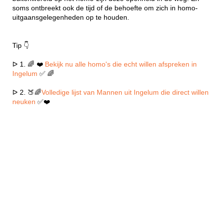
soms ontbreekt ook de tijd of de behoefte om zich in homo-
uitgaansgelegenheden op te houden.
Tip 👇
ᐅ 1. 🌈 ❤️
Bekijk nu alle homo's die echt willen afspreken in
Ingelum
✅ 🌈
ᐅ 2. 🍑🌈
Volledige lijst van Mannen uit Ingelum die direct willen
neuken
✅❤️