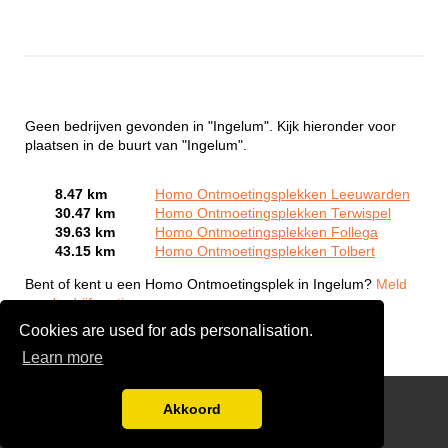
Geen bedrijven gevonden in "Ingelum". Kijk hieronder voor
plaatsen in de buurt van "Ingelum".
8.47 km
Homo Ontmoetingsplekken Leeuwarden
30.47 km
Homo Ontmoetingsplekken Terwispel
39.63 km
Homo Ontmoetingsplekken Follega
43.15 km
Homo Ontmoetingsplekken Tolbert
Bent of kent u een Homo Ontmoetingsplek in Ingelum?
Meld
een bedrijf gratis aan
Cookies are used for ads personalisation.
Learn more
Gay Escort Service
Akkoord
Disclaimer