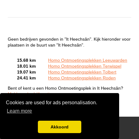
Geen bedrijven gevonden in "It Heechsân". Kijk hieronder voor
plaatsen in de buurt van "It Heechsân".
15.68 km
Homo Ontmoetingsplekken Leeuwarden
18.01 km
Homo Ontmoetingsplekken Terwispel
19.07 km
Homo Ontmoetingsplekken Tolbert
24.41 km
Homo Ontmoetingsplekken Roden
Bent of kent u een Homo Ontmoetingsplek in It Heechsân?
Meld een bedrijf gratis aan
Cookies are used for ads personalisation.
Learn more
Gay Escort Service
Akkoord
Disclaimer