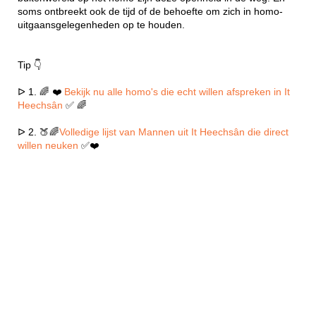
soms ontbreekt ook de tijd of de behoefte om zich in homo-
uitgaansgelegenheden op te houden.
Tip 👇
ᐅ 1. 🌈 ❤️
Bekijk nu alle homo's die echt willen afspreken in It
Heechsân
✅ 🌈
ᐅ 2. 🍑🌈
Volledige lijst van Mannen uit It Heechsân die direct
willen neuken
✅❤️