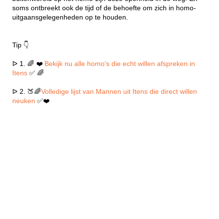
soms ontbreekt ook de tijd of de behoefte om zich in homo-
uitgaansgelegenheden op te houden.
Tip 👇
ᐅ 1. 🌈 ❤️
Bekijk nu alle homo's die echt willen afspreken in
Itens
✅ 🌈
ᐅ 2. 🍑🌈
Volledige lijst van Mannen uit Itens die direct willen
neuken
✅❤️