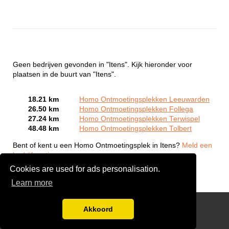
Geen bedrijven gevonden in "Itens". Kijk hieronder voor
plaatsen in de buurt van "Itens".
18.21 km
Homo Ontmoetingsplekken Leeuwarden
26.50 km
Homo Ontmoetingsplekken Follega
27.24 km
Homo Ontmoetingsplekken Terwispel
48.48 km
Homo Ontmoetingsplekken Tolbert
Bent of kent u een Homo Ontmoetingsplek in Itens?
Meld een
bedrijf gratis aan
Cookies are used for ads personalisation.
Learn more
Gay Escort Service
Akkoord
Disclaimer