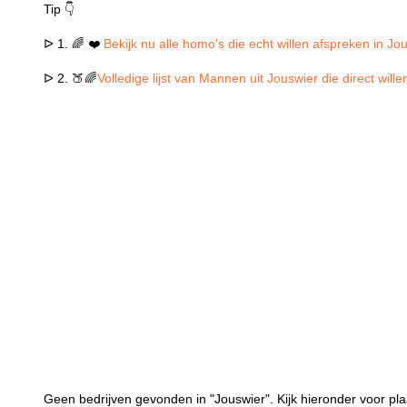
Tip 👇
ᐅ 1. 🌈 ❤️
Bekijk nu alle homo's die echt willen afspreken in Jo
ᐅ 2. 🍑🌈
Volledige lijst van Mannen uit Jouswier die direct wil
Geen bedrijven gevonden in "Jouswier". Kijk hieronder voor pla