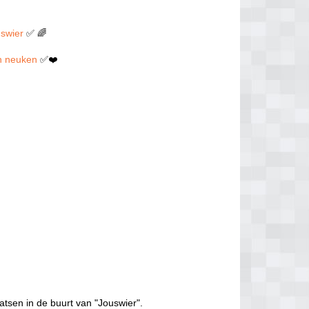
uswier
✅ 🌈
len neuken
✅❤️
atsen in de buurt van "Jouswier".