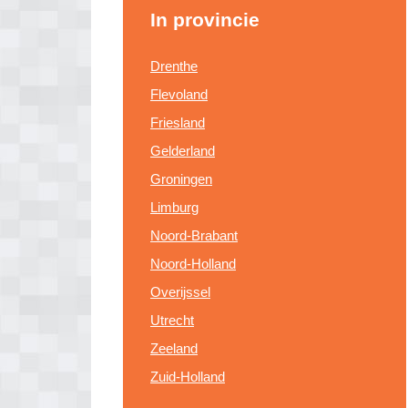
In provincie
Drenthe
Flevoland
Friesland
Gelderland
Groningen
Limburg
Noord-Brabant
Noord-Holland
Overijssel
Utrecht
Zeeland
Zuid-Holland