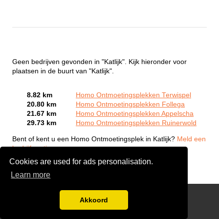
Geen bedrijven gevonden in "Katlijk". Kijk hieronder voor
plaatsen in de buurt van "Katlijk".
8.82 km
Homo Ontmoetingsplekken Terwispel
20.80 km
Homo Ontmoetingsplekken Follega
21.67 km
Homo Ontmoetingsplekken Appelscha
29.73 km
Homo Ontmoetingsplekken Ruinerwold
Bent of kent u een Homo Ontmoetingsplek in Katlijk?
Meld een
bedrijf gratis aan
Cookies are used for ads personalisation.
Learn more
Gay Escort Service
Akkoord
Disclaimer