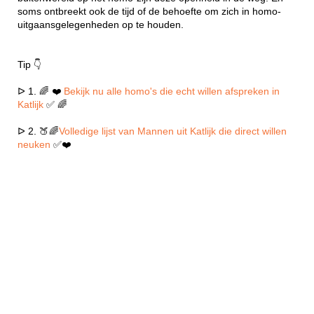
soms ontbreekt ook de tijd of de behoefte om zich in homo-
uitgaansgelegenheden op te houden.
Tip 👇
ᐅ 1. 🌈 ❤️
Bekijk nu alle homo's die echt willen afspreken in
Katlijk
✅ 🌈
ᐅ 2. 🍑🌈
Volledige lijst van Mannen uit Katlijk die direct willen
neuken
✅❤️