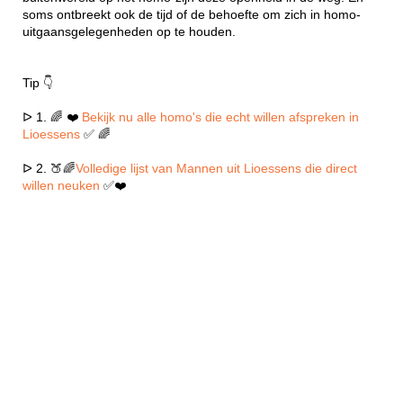
soms ontbreekt ook de tijd of de behoefte om zich in homo-
uitgaansgelegenheden op te houden.
Tip 👇
ᐅ 1. 🌈 ❤️
Bekijk nu alle homo's die echt willen afspreken in
Lioessens
✅ 🌈
ᐅ 2. 🍑🌈
Volledige lijst van Mannen uit Lioessens die direct
willen neuken
✅❤️