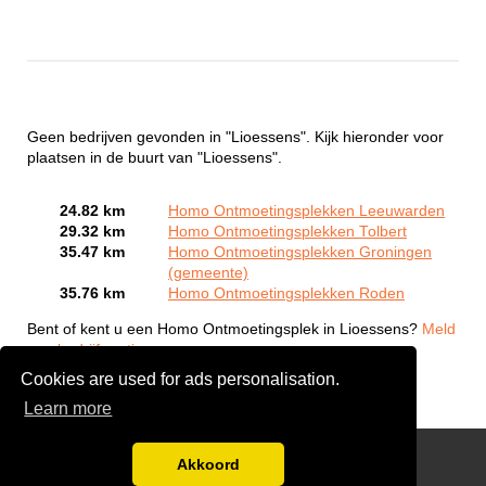
Geen bedrijven gevonden in "Lioessens". Kijk hieronder voor
plaatsen in de buurt van "Lioessens".
24.82 km
Homo Ontmoetingsplekken Leeuwarden
29.32 km
Homo Ontmoetingsplekken Tolbert
35.47 km
Homo Ontmoetingsplekken Groningen
(gemeente)
35.76 km
Homo Ontmoetingsplekken Roden
Bent of kent u een Homo Ontmoetingsplek in Lioessens?
Meld
een bedrijf gratis aan
Cookies are used for ads personalisation.
Learn more
Gay Escort Service
Akkoord