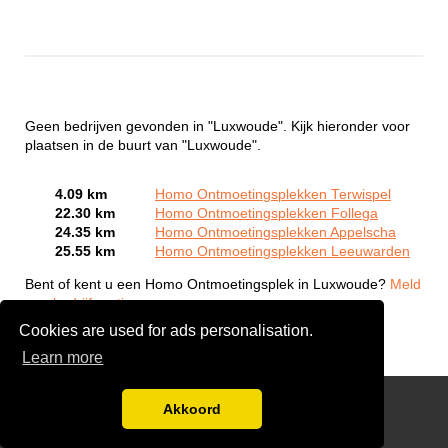
Geen bedrijven gevonden in "Luxwoude". Kijk hieronder voor
plaatsen in de buurt van "Luxwoude".
4.09 km
Homo Ontmoetingsplekken Terwispel
22.30 km
Homo Ontmoetingsplekken Follega
24.35 km
Homo Ontmoetingsplekken Appelscha
25.55 km
Homo Ontmoetingsplekken Leeuwarden
Bent of kent u een Homo Ontmoetingsplek in Luxwoude?
Meld
een bedrijf gratis aan
Cookies are used for ads personalisation.
Learn more
Gay Escort Service
Akkoord
Disclaimer