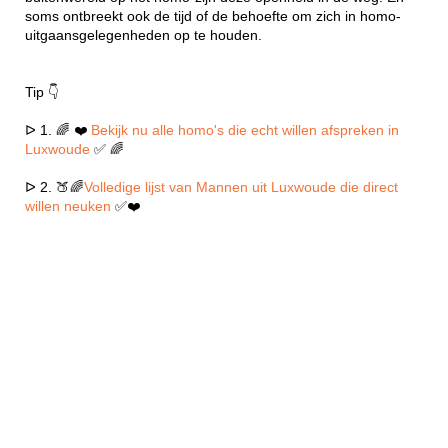
soms ontbreekt ook de tijd of de behoefte om zich in homo-
uitgaansgelegenheden op te houden.
Tip 👇
ᐅ 1. 🌈 ❤️
Bekijk nu alle homo's die echt willen afspreken in
Luxwoude
✅ 🌈
ᐅ 2. 🍑🌈
Volledige lijst van Mannen uit Luxwoude die direct
willen neuken
✅❤️