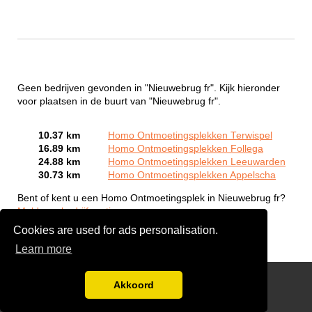
Geen bedrijven gevonden in "Nieuwebrug fr". Kijk hieronder
voor plaatsen in de buurt van "Nieuwebrug fr".
10.37 km
Homo Ontmoetingsplekken Terwispel
16.89 km
Homo Ontmoetingsplekken Follega
24.88 km
Homo Ontmoetingsplekken Leeuwarden
30.73 km
Homo Ontmoetingsplekken Appelscha
Bent of kent u een Homo Ontmoetingsplek in Nieuwebrug fr?
Meld een bedrijf gratis aan
Cookies are used for ads personalisation.
Learn more
Gay Escort Service
Akkoord
Disclaimer