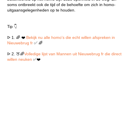
soms ontbreekt ook de tijd of de behoefte om zich in homo-
uitgaansgelegenheden op te houden.
Tip 👇
ᐅ 1. 🌈 ❤️
Bekijk nu alle homo's die echt willen afspreken in
Nieuwebrug fr
✅ 🌈
ᐅ 2. 🍑🌈
Volledige lijst van Mannen uit Nieuwebrug fr die direct
willen neuken
✅❤️