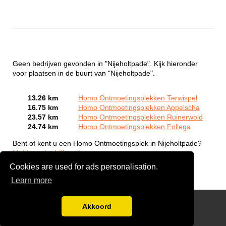
Geen bedrijven gevonden in "Nijeholtpade". Kijk hieronder
voor plaatsen in de buurt van "Nijeholtpade".
13.26 km
Homo Ontmoetingsplekken Terwispel
16.75 km
Homo Ontmoetingsplekken Appelscha
23.57 km
Homo Ontmoetingsplekken Ruinerwold
24.74 km
Homo Ontmoetingsplekken Follega
Bent of kent u een Homo Ontmoetingsplek in Nijeholtpade?
Meld een bedrijf gratis aan
Cookies are used for ads personalisation.
Learn more
Gay Escort Service
Akkoord
Disclaimer