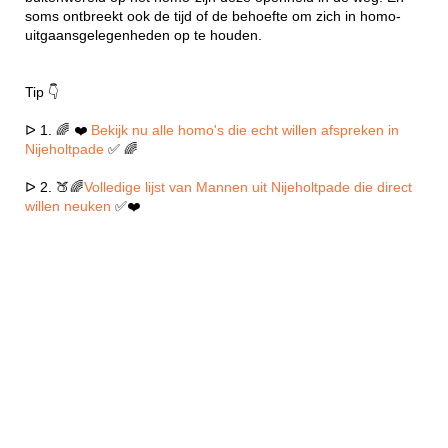
soms ontbreekt ook de tijd of de behoefte om zich in homo-
uitgaansgelegenheden op te houden.
Tip 👇
ᐅ 1. 🌈 ❤️
Bekijk nu alle homo's die echt willen afspreken in
Nijeholtpade
✅ 🌈
ᐅ 2. 🍑🌈
Volledige lijst van Mannen uit Nijeholtpade die direct
willen neuken
✅❤️