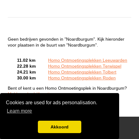
Geen bedrijven gevonden in "Noardburgum". Kijk hieronder
voor plaatsen in de buurt van "Noardburgum".
11.02 km
Homo Ontmoetingsplekken Leeuwarden
22.28 km
Homo Ontmoetingsplekken Terwispel
24.21 km
Homo Ontmoetingsplekken Tolbert
30.00 km
Homo Ontmoetingsplekken Roden
Bent of kent u een Homo Ontmoetingsplek in Noardburgum?
Meld een bedrijf gratis aan
Cookies are used for ads personalisation.
Learn more
Gay Escort Service
Akkoord
Disclaimer