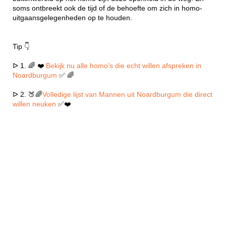
soms ontbreekt ook de tijd of de behoefte om zich in homo-
uitgaansgelegenheden op te houden.
Tip 👇
ᐅ 1. 🌈 ❤️
Bekijk nu alle homo's die echt willen afspreken in
Noardburgum
✅ 🌈
ᐅ 2. 🍑🌈
Volledige lijst van Mannen uit Noardburgum die direct
willen neuken
✅❤️