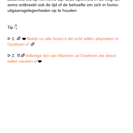
soms ontbreekt ook de tijd of de behoefte om zich in homo-
uitgaansgelegenheden op te houden.
Tip 👇
ᐅ 1. 🌈 ❤️
Bekijk nu alle homo's die echt willen afspreken in
Oosthem
✅ 🌈
ᐅ 2. 🍑🌈
Volledige lijst van Mannen uit Oosthem die direct
willen neuken
✅❤️