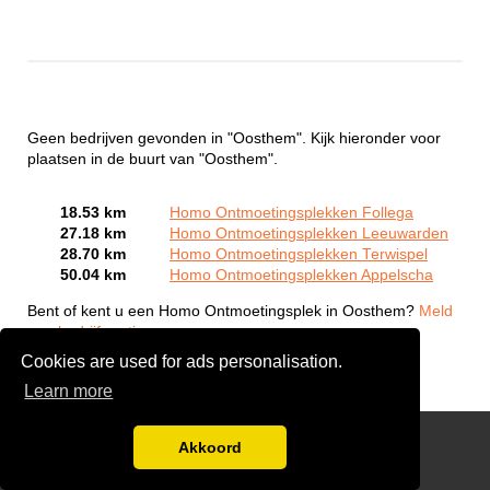
Geen bedrijven gevonden in "Oosthem". Kijk hieronder voor
plaatsen in de buurt van "Oosthem".
18.53 km
Homo Ontmoetingsplekken Follega
27.18 km
Homo Ontmoetingsplekken Leeuwarden
28.70 km
Homo Ontmoetingsplekken Terwispel
50.04 km
Homo Ontmoetingsplekken Appelscha
Bent of kent u een Homo Ontmoetingsplek in Oosthem?
Meld
een bedrijf gratis aan
Cookies are used for ads personalisation.
Learn more
Gay Escort Service
Akkoord
Disclaimer