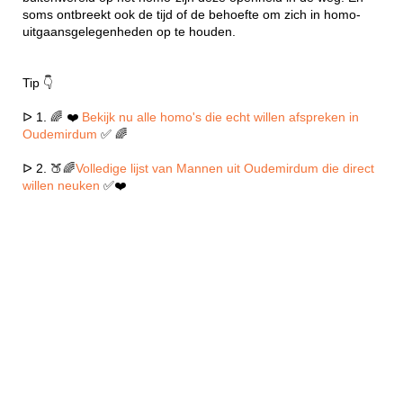
soms ontbreekt ook de tijd of de behoefte om zich in homo-
uitgaansgelegenheden op te houden.
Tip 👇
ᐅ 1. 🌈 ❤️
Bekijk nu alle homo's die echt willen afspreken in
Oudemirdum
✅ 🌈
ᐅ 2. 🍑🌈
Volledige lijst van Mannen uit Oudemirdum die direct
willen neuken
✅❤️