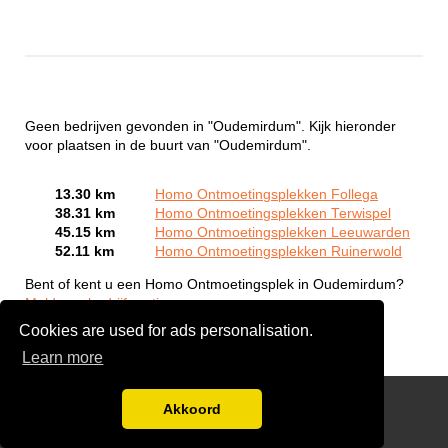
Geen bedrijven gevonden in "Oudemirdum". Kijk hieronder
voor plaatsen in de buurt van "Oudemirdum".
13.30 km
Homo Ontmoetingsplekken Follega
38.31 km
Homo Ontmoetingsplekken Terwispel
45.15 km
Homo Ontmoetingsplekken Leeuwarden
52.11 km
Homo Ontmoetingsplekken Ruinerwold
Bent of kent u een Homo Ontmoetingsplek in Oudemirdum?
Meld een bedrijf gratis aan
Cookies are used for ads personalisation.
Learn more
Gay Escort Service
Akkoord
Disclaimer