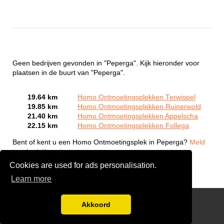
Geen bedrijven gevonden in "Peperga". Kijk hieronder voor
plaatsen in de buurt van "Peperga".
19.64 km
Homo Ontmoetingsplekken Terwispel
19.85 km
Homo Ontmoetingsplekken Ruinerwold
21.40 km
Homo Ontmoetingsplekken Appelscha
22.15 km
Homo Ontmoetingsplekken Follega
Bent of kent u een Homo Ontmoetingsplek in Peperga?
Meld
een bedrijf gratis aan
Cookies are used for ads personalisation.
Learn more
Gay Escort Service
Akkoord
Disclaimer