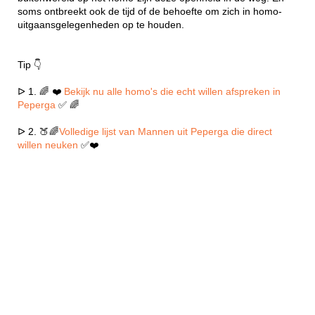
soms ontbreekt ook de tijd of de behoefte om zich in homo-
uitgaansgelegenheden op te houden.
Tip 👇
ᐅ 1. 🌈 ❤️
Bekijk nu alle homo's die echt willen afspreken in
Peperga
✅ 🌈
ᐅ 2. 🍑🌈
Volledige lijst van Mannen uit Peperga die direct
willen neuken
✅❤️