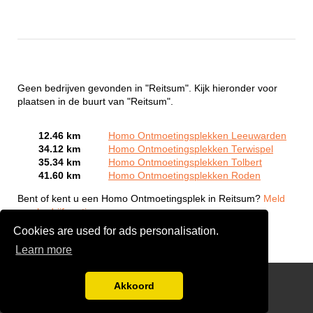
Geen bedrijven gevonden in "Reitsum". Kijk hieronder voor
plaatsen in de buurt van "Reitsum".
12.46 km
Homo Ontmoetingsplekken Leeuwarden
34.12 km
Homo Ontmoetingsplekken Terwispel
35.34 km
Homo Ontmoetingsplekken Tolbert
41.60 km
Homo Ontmoetingsplekken Roden
Bent of kent u een Homo Ontmoetingsplek in Reitsum?
Meld
een bedrijf gratis aan
Cookies are used for ads personalisation.
Learn more
Gay Escort Service
Akkoord
Disclaimer