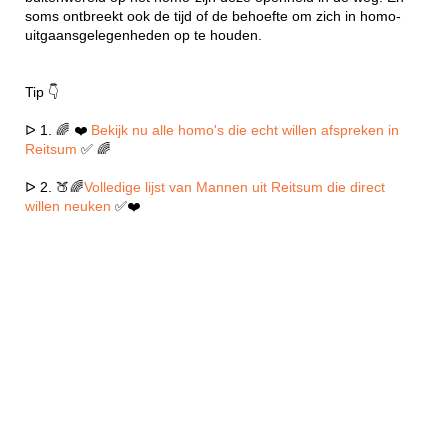
soms ontbreekt ook de tijd of de behoefte om zich in homo-
uitgaansgelegenheden op te houden.
Tip 👇
ᐅ 1. 🌈 ❤️
Bekijk nu alle homo's die echt willen afspreken in
Reitsum
✅ 🌈
ᐅ 2. 🍑🌈
Volledige lijst van Mannen uit Reitsum die direct
willen neuken
✅❤️