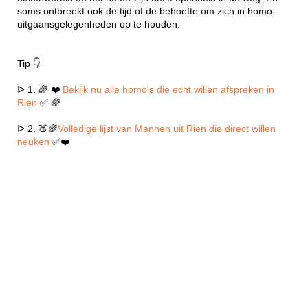
soms ontbreekt ook de tijd of de behoefte om zich in homo-
uitgaansgelegenheden op te houden.
Tip 👇
ᐅ 1. 🌈 ❤️
Bekijk nu alle homo's die echt willen afspreken in
Rien
✅ 🌈
ᐅ 2. 🍑🌈
Volledige lijst van Mannen uit Rien die direct willen
neuken
✅❤️