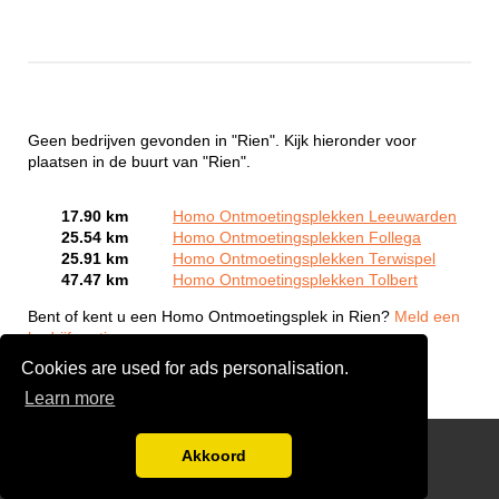
Geen bedrijven gevonden in "Rien". Kijk hieronder voor
plaatsen in de buurt van "Rien".
17.90 km
Homo Ontmoetingsplekken Leeuwarden
25.54 km
Homo Ontmoetingsplekken Follega
25.91 km
Homo Ontmoetingsplekken Terwispel
47.47 km
Homo Ontmoetingsplekken Tolbert
Bent of kent u een Homo Ontmoetingsplek in Rien?
Meld een
bedrijf gratis aan
Cookies are used for ads personalisation.
Learn more
Gay Escort Service
Akkoord
Disclaimer