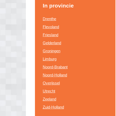
In provincie
Drenthe
Flevoland
Friesland
Gelderland
Groningen
Limburg
Noord-Brabant
Noord-Holland
Overijssel
Utrecht
Zeeland
Zuid-Holland