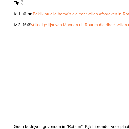
Tip 👇
ᐅ 1. 🌈 ❤️
Bekijk nu alle homo's die echt willen afspreken in Ro
ᐅ 2. 🍑🌈
Volledige lijst van Mannen uit Rottum die direct wille
Geen bedrijven gevonden in "Rottum". Kijk hieronder voor plaa