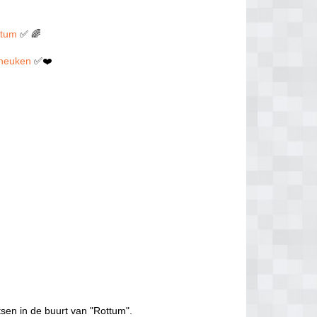
ttum
✅ 🌈
n neuken
✅❤️
tsen in de buurt van "Rottum".