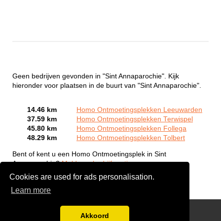
Geen bedrijven gevonden in "Sint Annaparochie". Kijk
hieronder voor plaatsen in de buurt van "Sint Annaparochie".
14.46 km
Homo Ontmoetingsplekken Leeuwarden
37.59 km
Homo Ontmoetingsplekken Terwispel
45.80 km
Homo Ontmoetingsplekken Follega
48.29 km
Homo Ontmoetingsplekken Tolbert
Bent of kent u een Homo Ontmoetingsplek in Sint
Annaparochie?
Meld een bedrijf gratis aan
Cookies are used for ads personalisation.
Learn more
Gay Escort Service
Akkoord