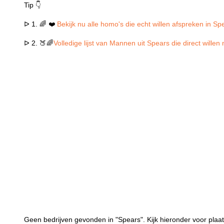
Tip 👇
ᐅ 1. 🌈 ❤️
Bekijk nu alle homo's die echt willen afspreken in Sp
ᐅ 2. 🍑🌈
Volledige lijst van Mannen uit Spears die direct wille
Geen bedrijven gevonden in "Spears". Kijk hieronder voor plaat