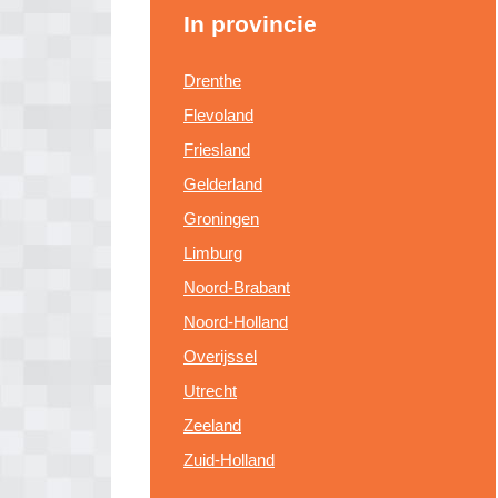
In provincie
Drenthe
Flevoland
Friesland
Gelderland
Groningen
Limburg
Noord-Brabant
Noord-Holland
Overijssel
Utrecht
Zeeland
Zuid-Holland