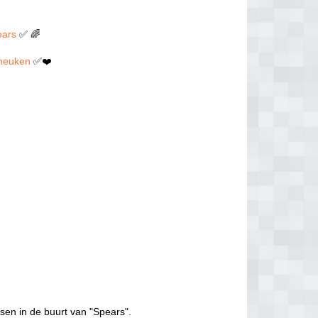
ears
✅ 🌈
n neuken
✅❤️
sen in de buurt van "Spears".