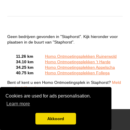
Geen bedrijven gevonden in "Staphorst". Kijk hieronder voor
plaatsen in de buurt van "Staphorst".
11.26 km
Homo Ontmoetingsplekken Ruinerwold
34.10 km
Homo Ontmoetingsplekken 't Harde
34.25 km
Homo Ontmoetingsplekken Appelscha
40.75 km
Homo Ontmoetingsplekken Follega
Bent of kent u een Homo Ontmoetingsplek in Staphorst?
Meld
een bedrijf gratis aan
Cookies are used for ads personalisation.
Learn more
Gay Escort Service
Akkoord
Disclaimer