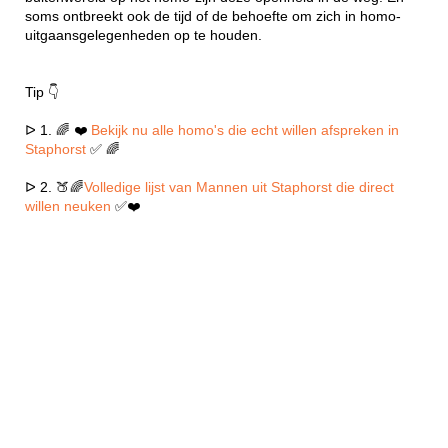
soms ontbreekt ook de tijd of de behoefte om zich in homo-
uitgaansgelegenheden op te houden.
Tip 👇
ᐅ 1. 🌈 ❤️
Bekijk nu alle homo's die echt willen afspreken in
Staphorst
✅ 🌈
ᐅ 2. 🍑🌈
Volledige lijst van Mannen uit Staphorst die direct
willen neuken
✅❤️