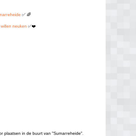
umarreheide
✅ 🌈
t willen neuken
✅❤️
or plaatsen in de buurt van "Sumarreheide".