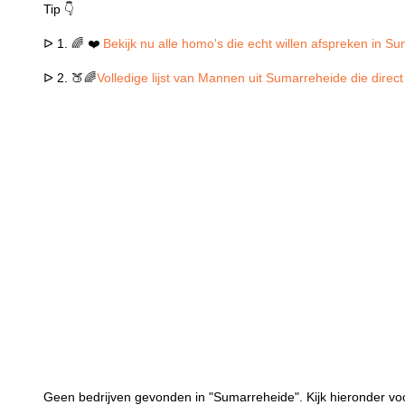
Tip 👇
ᐅ 1. 🌈 ❤️
Bekijk nu alle homo's die echt willen afspreken in S
ᐅ 2. 🍑🌈
Volledige lijst van Mannen uit Sumarreheide die direc
Geen bedrijven gevonden in "Sumarreheide". Kijk hieronder vo