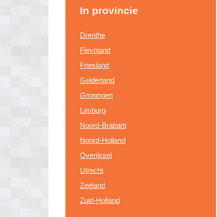
In provincie
Drenthe
Flevoland
Friesland
Gelderland
Groningen
Limburg
Noord-Brabant
Noord-Holland
Overijssel
Utrecht
Zeeland
Zuid-Holland