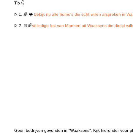
Tip 👇
ᐅ 1. 🌈 ❤️
Bekijk nu alle homo's die echt willen afspreken in W
ᐅ 2. 🍑🌈
Volledige lijst van Mannen uit Waaksens die direct wi
Geen bedrijven gevonden in "Waaksens". Kijk hieronder voor p