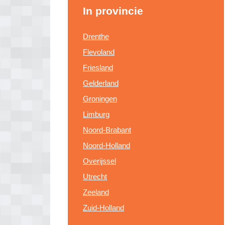
In provincie
Drenthe
Flevoland
Friesland
Gelderland
Groningen
Limburg
Noord-Brabant
Noord-Holland
Overijssel
Utrecht
Zeeland
Zuid-Holland