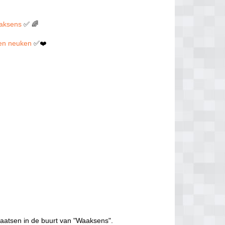
aaksens
✅ 🌈
llen neuken
✅❤️
laatsen in de buurt van "Waaksens".