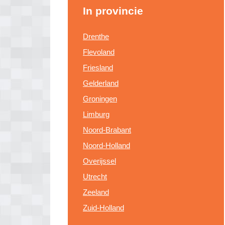
In provincie
Drenthe
Flevoland
Friesland
Gelderland
Groningen
Limburg
Noord-Brabant
Noord-Holland
Overijssel
Utrecht
Zeeland
Zuid-Holland