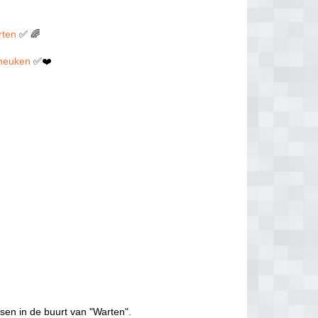
rten
✅ 🌈
n neuken
✅❤️
sen in de buurt van "Warten".