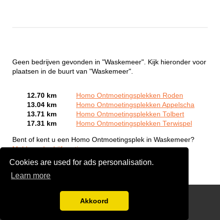
Geen bedrijven gevonden in "Waskemeer". Kijk hieronder voor
plaatsen in de buurt van "Waskemeer".
12.70 km
Homo Ontmoetingsplekken Roden
13.04 km
Homo Ontmoetingsplekken Appelscha
13.71 km
Homo Ontmoetingsplekken Tolbert
17.31 km
Homo Ontmoetingsplekken Terwispel
Bent of kent u een Homo Ontmoetingsplek in Waskemeer?
Meld een bedrijf gratis aan
Cookies are used for ads personalisation.
Learn more
Gay Escort Service
Akkoord
Disclaimer