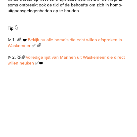
soms ontbreekt ook de tijd of de behoefte om zich in homo-
uitgaansgelegenheden op te houden.
Tip 👇
ᐅ 1. 🌈 ❤️
Bekijk nu alle homo's die echt willen afspreken in
Waskemeer
✅ 🌈
ᐅ 2. 🍑🌈
Volledige lijst van Mannen uit Waskemeer die direct
willen neuken
✅❤️