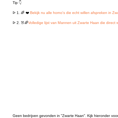
Tip 👇
ᐅ 1. 🌈 ❤️
Bekijk nu alle homo's die echt willen afspreken in Z
ᐅ 2. 🍑🌈
Volledige lijst van Mannen uit Zwarte Haan die direct
Geen bedrijven gevonden in "Zwarte Haan". Kijk hieronder voor