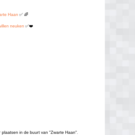
warte Haan
✅ 🌈
 willen neuken
✅❤️
 plaatsen in de buurt van "Zwarte Haan".