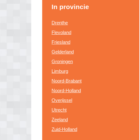
In provincie
Drenthe
Flevoland
Friesland
Gelderland
Groningen
Limburg
Noord-Brabant
Noord-Holland
Overijssel
Utrecht
Zeeland
Zuid-Holland