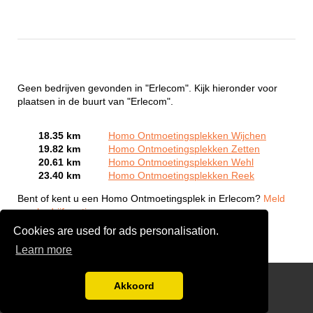
Geen bedrijven gevonden in "Erlecom". Kijk hieronder voor
plaatsen in de buurt van "Erlecom".
18.35 km
Homo Ontmoetingsplekken Wijchen
19.82 km
Homo Ontmoetingsplekken Zetten
20.61 km
Homo Ontmoetingsplekken Wehl
23.40 km
Homo Ontmoetingsplekken Reek
Bent of kent u een Homo Ontmoetingsplek in Erlecom?
Meld
een bedrijf gratis aan
Cookies are used for ads personalisation.
Learn more
Gay Escort Service
Akkoord
Disclaimer