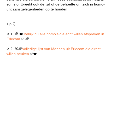
soms ontbreekt ook de tijd of de behoefte om zich in homo-
uitgaansgelegenheden op te houden.
Tip 👇
ᐅ 1. 🌈 ❤️
Bekijk nu alle homo's die echt willen afspreken in
Erlecom
✅ 🌈
ᐅ 2. 🍑🌈
Volledige lijst van Mannen uit Erlecom die direct
willen neuken
✅❤️