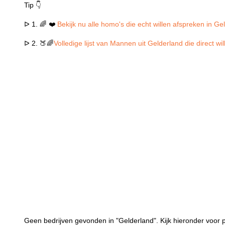
Tip 👇
ᐅ 1. 🌈 ❤️
Bekijk nu alle homo's die echt willen afspreken in Ge
ᐅ 2. 🍑🌈
Volledige lijst van Mannen uit Gelderland die direct w
Geen bedrijven gevonden in "Gelderland". Kijk hieronder voor p