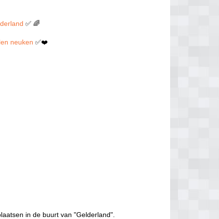
lderland
✅ 🌈
illen neuken
✅❤️
laatsen in de buurt van "Gelderland".