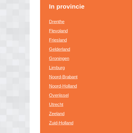
In provincie
Drenthe
Flevoland
Friesland
Gelderland
Groningen
Limburg
Noord-Brabant
Noord-Holland
Overijssel
Utrecht
Zeeland
Zuid-Holland