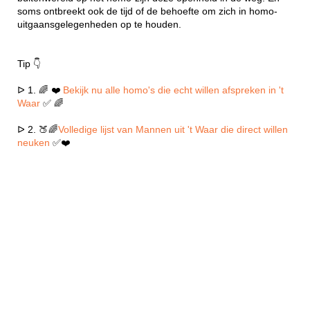
soms ontbreekt ook de tijd of de behoefte om zich in homo-
uitgaansgelegenheden op te houden.
Tip 👇
ᐅ 1. 🌈 ❤️
Bekijk nu alle homo's die echt willen afspreken in 't
Waar
✅ 🌈
ᐅ 2. 🍑🌈
Volledige lijst van Mannen uit 't Waar die direct willen
neuken
✅❤️