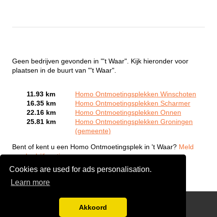
Geen bedrijven gevonden in "'t Waar". Kijk hieronder voor
plaatsen in de buurt van "'t Waar".
11.93 km
Homo Ontmoetingsplekken Winschoten
16.35 km
Homo Ontmoetingsplekken Scharmer
22.16 km
Homo Ontmoetingsplekken Onnen
25.81 km
Homo Ontmoetingsplekken Groningen
(gemeente)
Bent of kent u een Homo Ontmoetingsplek in 't Waar?
Meld
een bedrijf gratis aan
Cookies are used for ads personalisation.
Learn more
Gay Escort Service
Akkoord