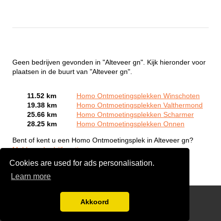
Geen bedrijven gevonden in "Alteveer gn". Kijk hieronder voor
plaatsen in de buurt van "Alteveer gn".
11.52 km
Homo Ontmoetingsplekken Winschoten
19.38 km
Homo Ontmoetingsplekken Valthermond
25.66 km
Homo Ontmoetingsplekken Scharmer
28.25 km
Homo Ontmoetingsplekken Onnen
Bent of kent u een Homo Ontmoetingsplek in Alteveer gn?
Meld een bedrijf gratis aan
Cookies are used for ads personalisation.
Learn more
Gay Escort Service
Akkoord
Disclaimer