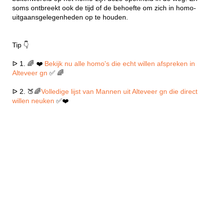
soms ontbreekt ook de tijd of de behoefte om zich in homo-
uitgaansgelegenheden op te houden.
Tip 👇
ᐅ 1. 🌈 ❤️
Bekijk nu alle homo's die echt willen afspreken in
Alteveer gn
✅ 🌈
ᐅ 2. 🍑🌈
Volledige lijst van Mannen uit Alteveer gn die direct
willen neuken
✅❤️