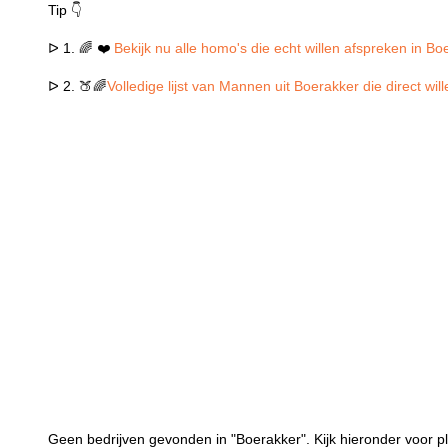
Tip 👇
ᐅ 1. 🌈 ❤️
Bekijk nu alle homo's die echt willen afspreken in Bo
ᐅ 2. 🍑🌈
Volledige lijst van Mannen uit Boerakker die direct wi
Geen bedrijven gevonden in "Boerakker". Kijk hieronder voor pl