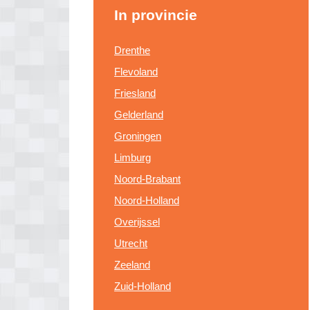
In provincie
Drenthe
Flevoland
Friesland
Gelderland
Groningen
Limburg
Noord-Brabant
Noord-Holland
Overijssel
Utrecht
Zeeland
Zuid-Holland