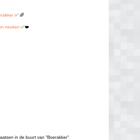
erakker
✅ 🌈
llen neuken
✅❤️
aatsen in de buurt van "Boerakker".