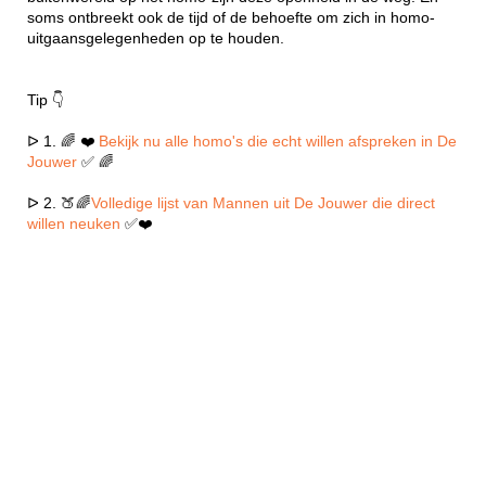
soms ontbreekt ook de tijd of de behoefte om zich in homo-
uitgaansgelegenheden op te houden.
Tip 👇
ᐅ 1. 🌈 ❤️
Bekijk nu alle homo's die echt willen afspreken in De
Jouwer
✅ 🌈
ᐅ 2. 🍑🌈
Volledige lijst van Mannen uit De Jouwer die direct
willen neuken
✅❤️