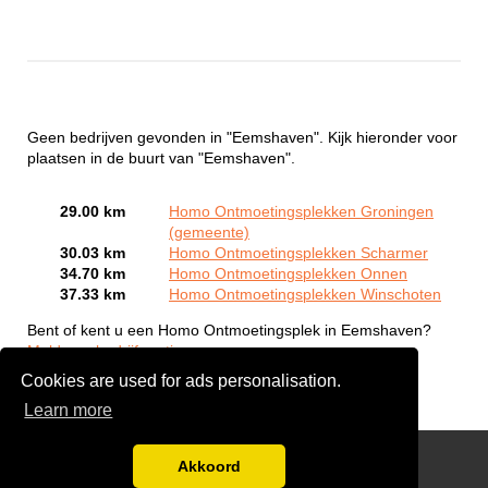
Geen bedrijven gevonden in "Eemshaven". Kijk hieronder voor
plaatsen in de buurt van "Eemshaven".
29.00 km
Homo Ontmoetingsplekken Groningen
(gemeente)
30.03 km
Homo Ontmoetingsplekken Scharmer
34.70 km
Homo Ontmoetingsplekken Onnen
37.33 km
Homo Ontmoetingsplekken Winschoten
Bent of kent u een Homo Ontmoetingsplek in Eemshaven?
Meld een bedrijf gratis aan
Cookies are used for ads personalisation.
Learn more
Gay Escort Service
Akkoord