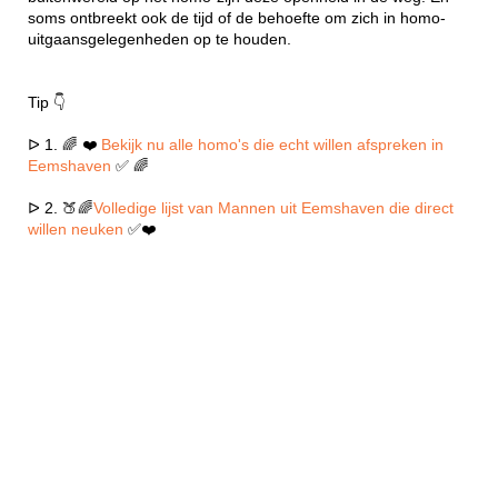
soms ontbreekt ook de tijd of de behoefte om zich in homo-
uitgaansgelegenheden op te houden.
Tip 👇
ᐅ 1. 🌈 ❤️
Bekijk nu alle homo's die echt willen afspreken in
Eemshaven
✅ 🌈
ᐅ 2. 🍑🌈
Volledige lijst van Mannen uit Eemshaven die direct
willen neuken
✅❤️